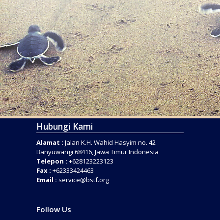
Hubungi Kami
Alamat :
Jalan K.H. Wahid Hasyim no. 42
Banyuwangi 68416, Jawa Timur Indonesia
Telepon :
+628123223123
Fax :
+62333424463
Email :
service@bstf.org
Follow Us