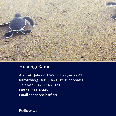
Hubungi Kami
Alamat :
Jalan K.H. Wahid Hasyim no. 42
Banyuwangi 68416, Jawa Timur Indonesia
Telepon :
+628123223123
Fax :
+62333424463
Email :
service@bstf.org
Follow Us