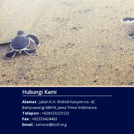
Hubungi Kami
Alamat :
Jalan K.H. Wahid Hasyim no. 42
Banyuwangi 68416, Jawa Timur Indonesia
Telepon :
+628123223123
Fax :
+62333424463
Email :
service@bstf.org