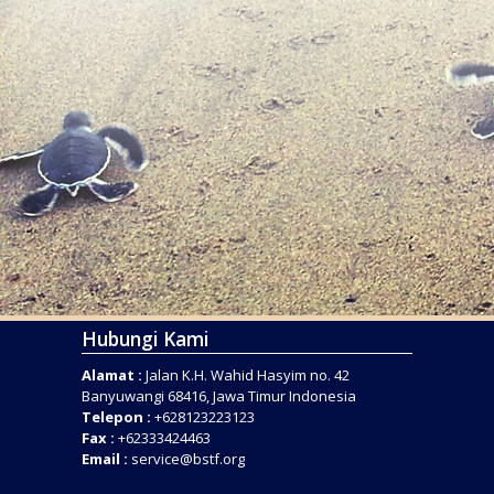
Hubungi Kami
Alamat :
Jalan K.H. Wahid Hasyim no. 42
Banyuwangi 68416, Jawa Timur Indonesia
Telepon :
+628123223123
Fax :
+62333424463
Email :
service@bstf.org