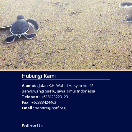
Hubungi Kami
Alamat :
Jalan K.H. Wahid Hasyim no. 42
Banyuwangi 68416, Jawa Timur Indonesia
Telepon :
+628123223123
Fax :
+62333424463
Email :
service@bstf.org
Follow Us