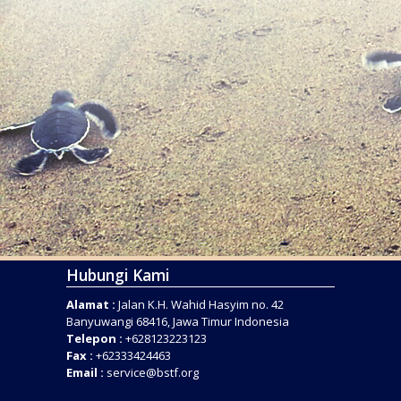
Hubungi Kami
Alamat :
Jalan K.H. Wahid Hasyim no. 42
Banyuwangi 68416, Jawa Timur Indonesia
Telepon :
+628123223123
Fax :
+62333424463
Email :
service@bstf.org