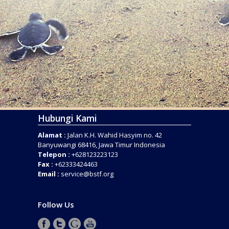
Hubungi Kami
Alamat :
Jalan K.H. Wahid Hasyim no. 42
Banyuwangi 68416, Jawa Timur Indonesia
Telepon :
+628123223123
Fax :
+62333424463
Email :
service@bstf.org
Follow Us