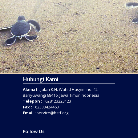
Hubungi Kami
Alamat :
Jalan K.H. Wahid Hasyim no. 42
Banyuwangi 68416, Jawa Timur Indonesia
Telepon :
+628123223123
Fax :
+62333424463
Email :
service@bstf.org
Follow Us