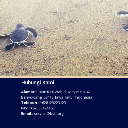
Hubungi Kami
Alamat :
Jalan K.H. Wahid Hasyim no. 42
Banyuwangi 68416, Jawa Timur Indonesia
Telepon :
+628123223123
Fax :
+62333424463
Email :
service@bstf.org