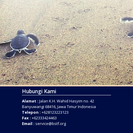
Hubungi Kami
Alamat :
Jalan K.H. Wahid Hasyim no. 42
Banyuwangi 68416, Jawa Timur Indonesia
Telepon :
+628123223123
Fax :
+62333424463
Email :
service@bstf.org