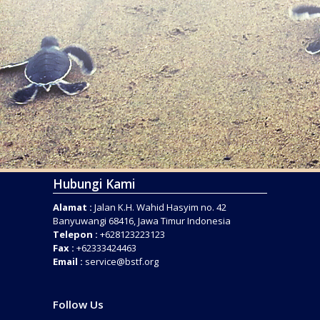
Hubungi Kami
Alamat :
Jalan K.H. Wahid Hasyim no. 42
Banyuwangi 68416, Jawa Timur Indonesia
Telepon :
+628123223123
Fax :
+62333424463
Email :
service@bstf.org
Follow Us