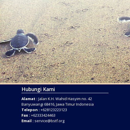
Hubungi Kami
Alamat :
Jalan K.H. Wahid Hasyim no. 42
Banyuwangi 68416, Jawa Timur Indonesia
Telepon :
+628123223123
Fax :
+62333424463
Email :
service@bstf.org