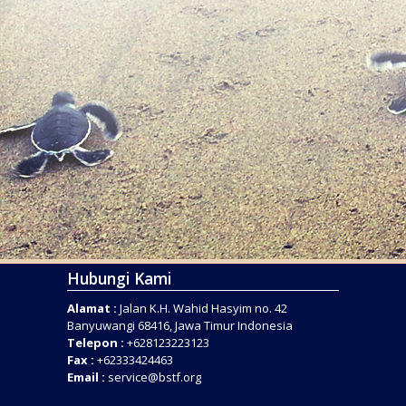
Hubungi Kami
Alamat :
Jalan K.H. Wahid Hasyim no. 42
Banyuwangi 68416, Jawa Timur Indonesia
Telepon :
+628123223123
Fax :
+62333424463
Email :
service@bstf.org