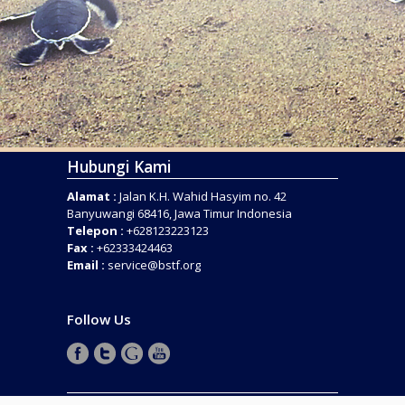
Hubungi Kami
Alamat :
Jalan K.H. Wahid Hasyim no. 42
Banyuwangi 68416, Jawa Timur Indonesia
Telepon :
+628123223123
Fax :
+62333424463
Email :
service@bstf.org
Follow Us