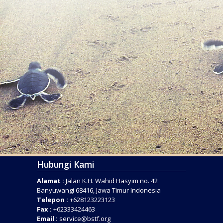
Hubungi Kami
Alamat :
Jalan K.H. Wahid Hasyim no. 42
Banyuwangi 68416, Jawa Timur Indonesia
Telepon :
+628123223123
Fax :
+62333424463
Email :
service@bstf.org