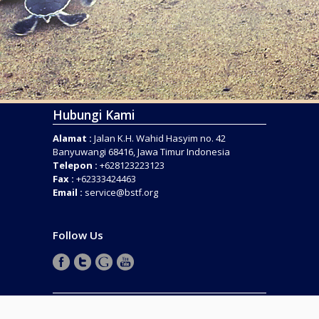
Hubungi Kami
Alamat :
Jalan K.H. Wahid Hasyim no. 42
Banyuwangi 68416, Jawa Timur Indonesia
Telepon :
+628123223123
Fax :
+62333424463
Email :
service@bstf.org
Follow Us
COPYRIGHT © 2016 . BANYUWANGI SEA TURTLE
FOUNDATION