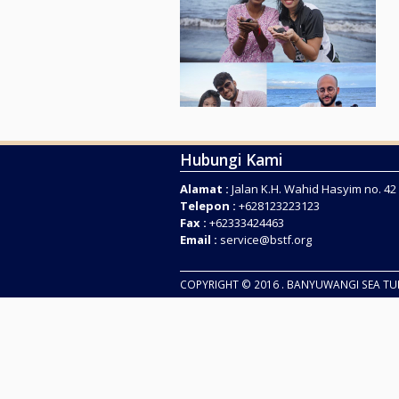
Hubungi Kami
Alamat :
Jalan K.H. Wahid Hasyim no. 4
Telepon :
+628123223123
Fax :
+62333424463
Email :
service@bstf.org
COPYRIGHT © 2016 . BANYUWANGI SEA T