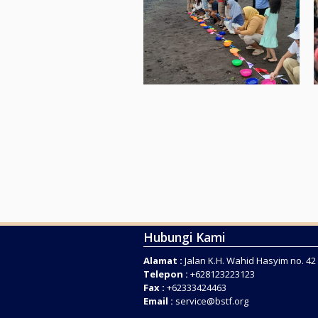
Hubungi Kami
Alamat :
Jalan K.H. Wahid Hasyim no. 4
Telepon :
+628123223123
Fax :
+62333424463
Email :
service@bstf.org