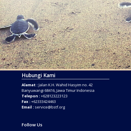
Hubungi Kami
Alamat :
Jalan K.H. Wahid Hasyim no. 42
Banyuwangi 68416, Jawa Timur Indonesia
Telepon :
+628123223123
Fax :
+62333424463
Email :
service@bstf.org
Follow Us