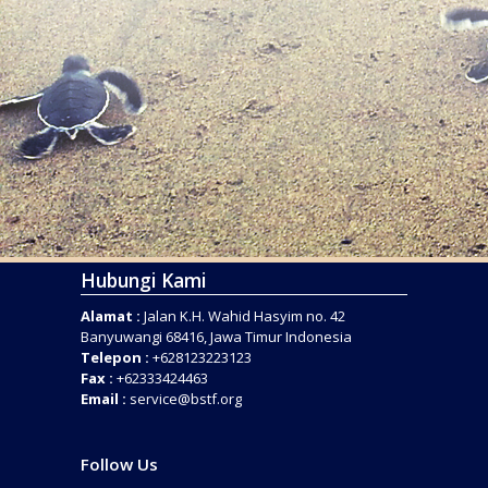
Hubungi Kami
Alamat :
Jalan K.H. Wahid Hasyim no. 42
Banyuwangi 68416, Jawa Timur Indonesia
Telepon :
+628123223123
Fax :
+62333424463
Email :
service@bstf.org
Follow Us