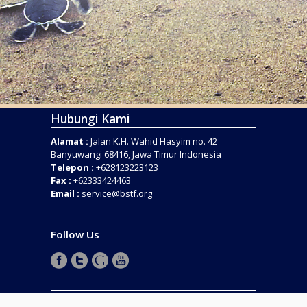
Hubungi Kami
Alamat :
Jalan K.H. Wahid Hasyim no. 42
Banyuwangi 68416, Jawa Timur Indonesia
Telepon :
+628123223123
Fax :
+62333424463
Email :
service@bstf.org
Follow Us
COPYRIGHT © 2016 . BANYUWANGI SEA TURTLE