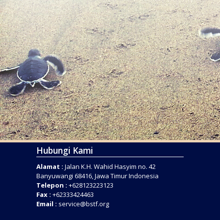
Hubungi Kami
Alamat :
Jalan K.H. Wahid Hasyim no. 42
Banyuwangi 68416, Jawa Timur Indonesia
Telepon :
+628123223123
Fax :
+62333424463
Email :
service@bstf.org