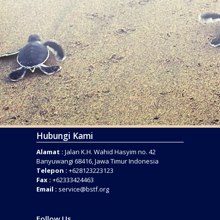
Hubungi Kami
Alamat :
Jalan K.H. Wahid Hasyim no. 42
Banyuwangi 68416, Jawa Timur Indonesia
Telepon :
+628123223123
Fax :
+62333424463
Email :
service@bstf.org
Follow Us