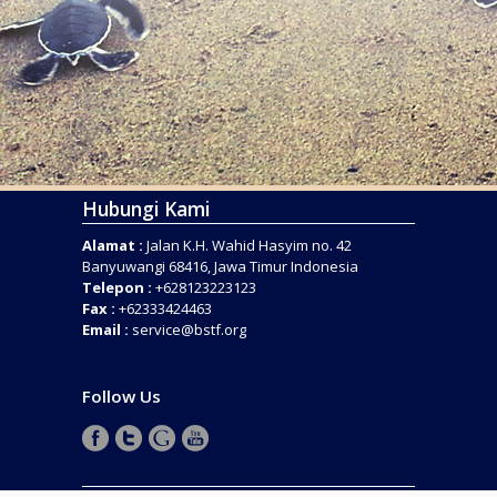
Hubungi Kami
Alamat :
Jalan K.H. Wahid Hasyim no. 42
Banyuwangi 68416, Jawa Timur Indonesia
Telepon :
+628123223123
Fax :
+62333424463
Email :
service@bstf.org
Follow Us