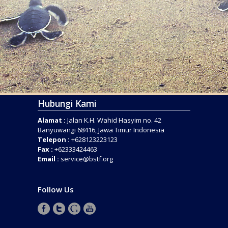
Hubungi Kami
Alamat :
Jalan K.H. Wahid Hasyim no. 42
Banyuwangi 68416, Jawa Timur Indonesia
Telepon :
+628123223123
Fax :
+62333424463
Email :
service@bstf.org
Follow Us