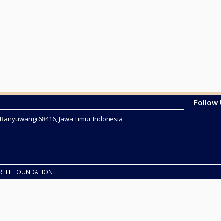
Follow
2 Banyuwangi 68416, Jawa Timur Indonesia
URTLE FOUNDATION