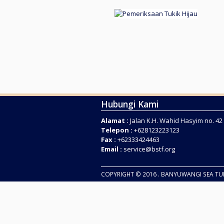
Hubungi Kami
Alamat :
Jalan K.H. Wahid Hasyim no. 4
Telepon :
+628123223123
Fax :
+62333424463
Email :
service@bstf.org
COPYRIGHT © 2016 . BANYUWANGI SEA T