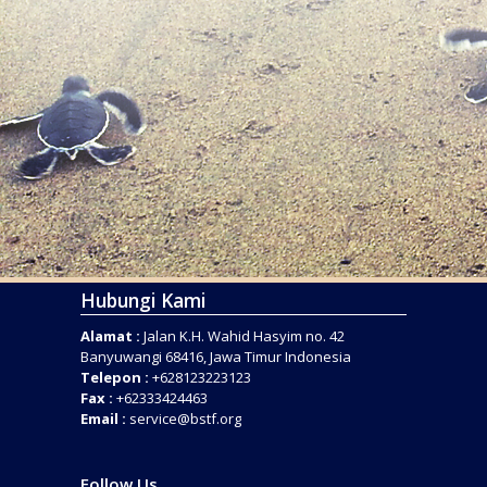
Hubungi Kami
Alamat :
Jalan K.H. Wahid Hasyim no. 42
Banyuwangi 68416, Jawa Timur Indonesia
Telepon :
+628123223123
Fax :
+62333424463
Email :
service@bstf.org
Follow Us