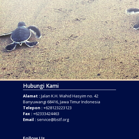
Hubungi Kami
Alamat :
Jalan K.H. Wahid Hasyim no. 42
Banyuwangi 68416, Jawa Timur Indonesia
Telepon :
+628123223123
Fax :
+62333424463
Email :
service@bstf.org
Follow Us