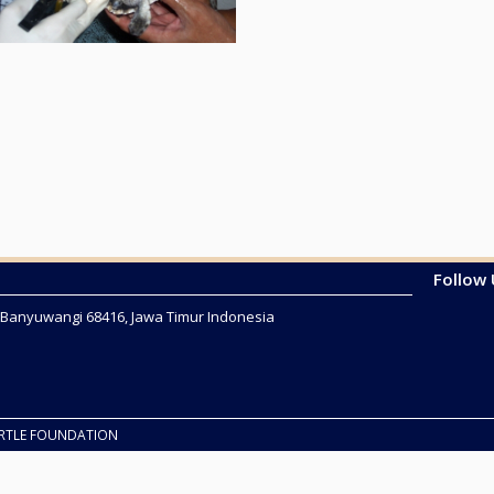
Follow
2 Banyuwangi 68416, Jawa Timur Indonesia
URTLE FOUNDATION