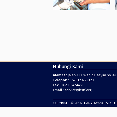
Hubungi Kami
Alamat :
Jalan K.H. Wahid Hasyim no. 4
Telepon :
+628123223123
Fax :
+62333424463
Email :
service@bstf.org
COPYRIGHT © 2016 . BANYUWANGI SEA T