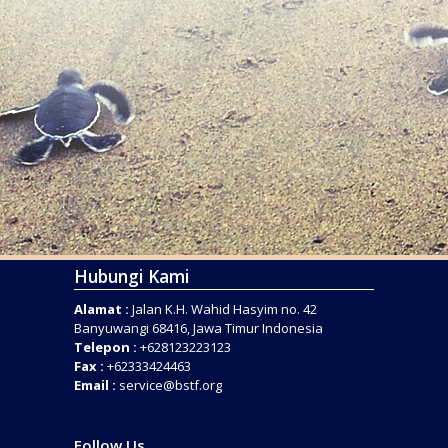
Hubungi Kami
Alamat :
Jalan K.H. Wahid Hasyim no. 42
Banyuwangi 68416, Jawa Timur Indonesia
Telepon :
+628123223123
Fax :
+62333424463
Email :
service@bstf.org
Follow Us