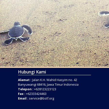
Hubungi Kami
Alamat :
Jalan K.H. Wahid Hasyim no. 42
Banyuwangi 68416, Jawa Timur Indonesia
Telepon :
+628123223123
Fax :
+62333424463
Email :
service@bstf.org