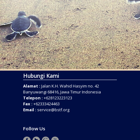
Hubungi Kami
Alamat :
Jalan K.H. Wahid Hasyim no. 42
Banyuwangi 68416, Jawa Timur Indonesia
Telepon :
+628123223123
Fax :
+62333424463
Email :
service@bstf.org
Follow Us