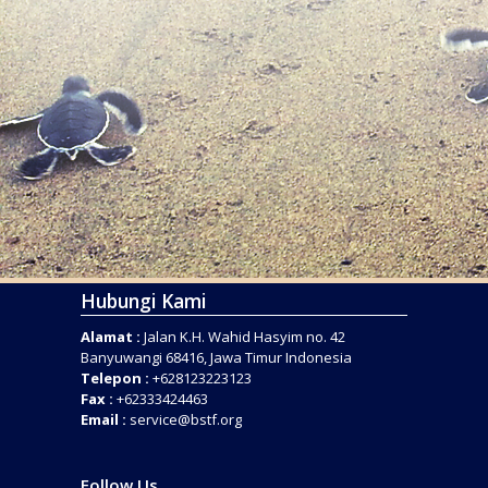
Hubungi Kami
Alamat :
Jalan K.H. Wahid Hasyim no. 42
Banyuwangi 68416, Jawa Timur Indonesia
Telepon :
+628123223123
Fax :
+62333424463
Email :
service@bstf.org
Follow Us