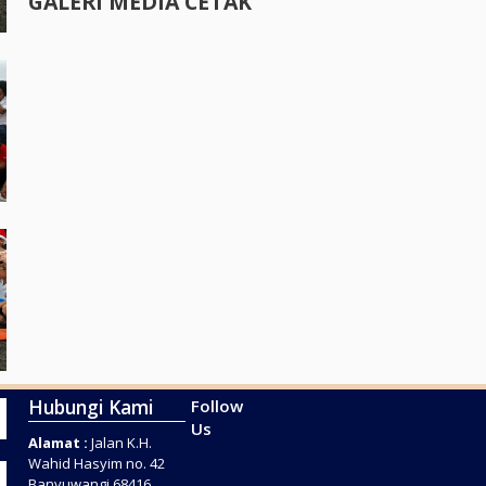
GALERI MEDIA CETAK
Hubungi Kami
Follow
Us
Alamat :
Jalan K.H.
Wahid Hasyim no. 42
Banyuwangi 68416,