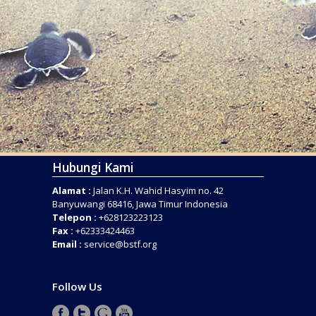
Hubungi Kami
Alamat :
Jalan K.H. Wahid Hasyim no. 42
Banyuwangi 68416, Jawa Timur Indonesia
Telepon :
+628123223123
Fax :
+62333424463
Email :
service@bstf.org
Follow Us