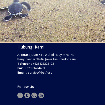
Hubungi Kami
Alamat :
Jalan K.H. Wahid Hasyim no. 42
Banyuwangi 68416, Jawa Timur Indonesia
Telepon :
+628123223123
Fax :
+62333424463
Email :
service@bstf.org
Follow Us