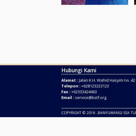
Hubungi Kami
Alamat :
Jalan K.H. Wahid Hasyim no. 4
Telepon :
+628123223123
Fax :
+62333424463
Email :
service@bstf.org
COPYRIGHT © 2016 . BANYUWANGI SEA T