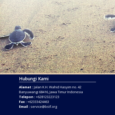
Hubungi Kami
Alamat :
Jalan K.H. Wahid Hasyim no. 42
Banyuwangi 68416, Jawa Timur Indonesia
Telepon :
+628123223123
Fax :
+62333424463
Email :
service@bstf.org