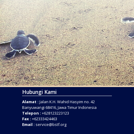
Hubungi Kami
Alamat :
Jalan K.H. Wahid Hasyim no. 42
Banyuwangi 68416, Jawa Timur Indonesia
Telepon :
+628123223123
Fax :
+62333424463
Email :
service@bstf.org