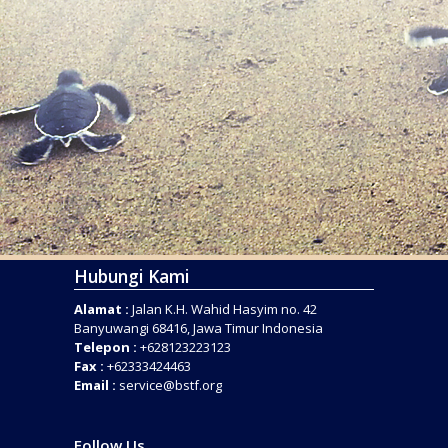
Hubungi Kami
Alamat :
Jalan K.H. Wahid Hasyim no. 42
Banyuwangi 68416, Jawa Timur Indonesia
Telepon :
+628123223123
Fax :
+62333424463
Email :
service@bstf.org
Follow Us