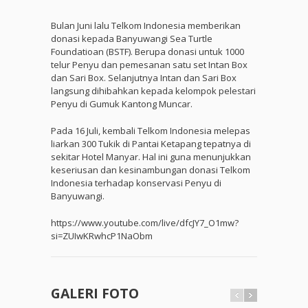
Bulan Juni lalu Telkom Indonesia memberikan
donasi kepada Banyuwangi Sea Turtle
Foundatioan (BSTF). Berupa donasi untuk 1000
telur Penyu dan pemesanan satu set Intan Box
dan Sari Box. Selanjutnya Intan dan Sari Box
langsung dihibahkan kepada kelompok pelestari
Penyu di Gumuk Kantong Muncar.
Pada 16 Juli, kembali Telkom Indonesia melepas
liarkan 300 Tukik di Pantai Ketapang tepatnya di
sekitar Hotel Manyar. Hal ini guna menunjukkan
keseriusan dan kesinambungan donasi Telkom
Indonesia terhadap konservasi Penyu di
Banyuwangi.
https://www.youtube.com/live/dfcJY7_O1mw?
si=ZUIwKRwhcP1NaObm
GALERI FOTO