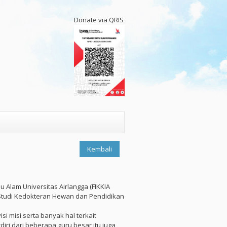
Donate via QRIS
Kembali
u Alam Universitas Airlangga (FIKKIA
m Studi Kedokteran Hewan dan Pendidikan
i misi serta banyak hal terkait
ri dari beberapa guru besar itu juga