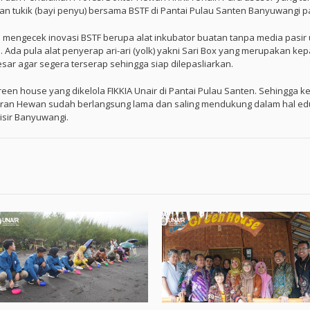
an tukik (bayi penyu) bersama BSTF di Pantai Pulau Santen Banyuwangi 
uga mengecek inovasi BSTF berupa alat inkubator buatan tanpa media pasi
. Ada pula alat penyerap ari-ari (yolk) yakni Sari Box yang merupakan kep
esar agar segera terserap sehingga siap dilepasliarkan.
en house yang dikelola FIKKIA Unair di Pantai Pulau Santen. Sehingga ke
ran Hewan sudah berlangsung lama dan saling mendukung dalam hal eduk
sir Banyuwangi.