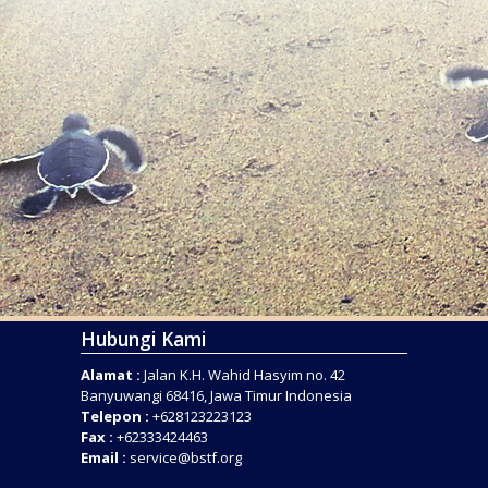
Hubungi Kami
Alamat :
Jalan K.H. Wahid Hasyim no. 42
Banyuwangi 68416, Jawa Timur Indonesia
Telepon :
+628123223123
Fax :
+62333424463
Email :
service@bstf.org