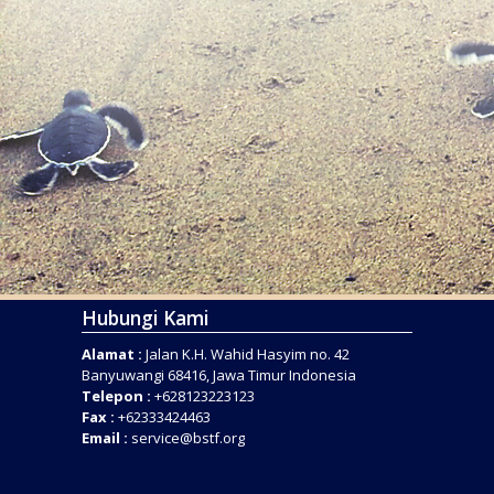
Hubungi Kami
Alamat :
Jalan K.H. Wahid Hasyim no. 42
Banyuwangi 68416, Jawa Timur Indonesia
Telepon :
+628123223123
Fax :
+62333424463
Email :
service@bstf.org