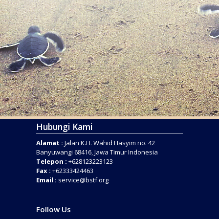
Hubungi Kami
Alamat :
Jalan K.H. Wahid Hasyim no. 42
Banyuwangi 68416, Jawa Timur Indonesia
Telepon :
+628123223123
Fax :
+62333424463
Email :
service@bstf.org
Follow Us