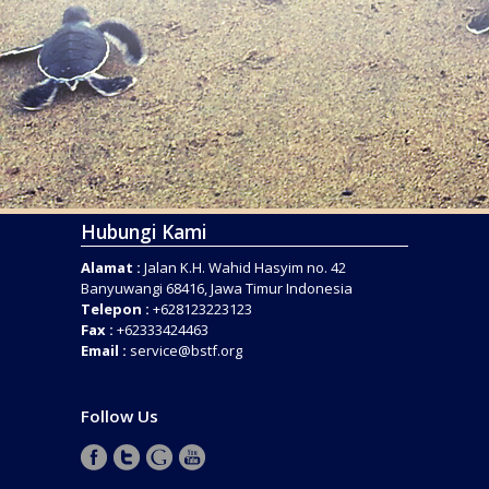
Hubungi Kami
Alamat :
Jalan K.H. Wahid Hasyim no. 42
Banyuwangi 68416, Jawa Timur Indonesia
Telepon :
+628123223123
Fax :
+62333424463
Email :
service@bstf.org
Follow Us