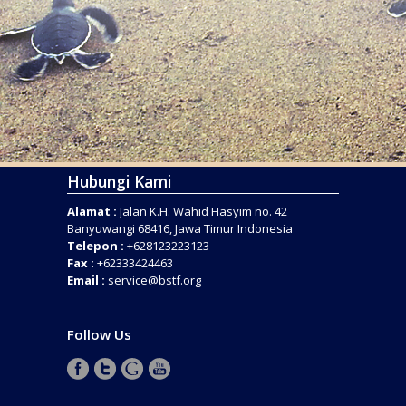
Hubungi Kami
Alamat :
Jalan K.H. Wahid Hasyim no. 42
Banyuwangi 68416, Jawa Timur Indonesia
Telepon :
+628123223123
Fax :
+62333424463
Email :
service@bstf.org
Follow Us