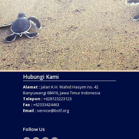
Hubungi Kami
Alamat :
Jalan K.H. Wahid Hasyim no. 42
Banyuwangi 68416, Jawa Timur Indonesia
Telepon :
+628123223123
Fax :
+62333424463
Email :
service@bstf.org
Follow Us