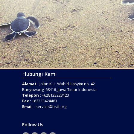
Hubungi Kami
Alamat :
Jalan K.H. Wahid Hasyim no. 42
Banyuwangi 68416, Jawa Timur Indonesia
Telepon :
+628123223123
Fax :
+62333424463
Email :
service@bstf.org
Follow Us