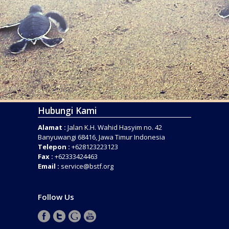
Hubungi Kami
Alamat :
Jalan K.H. Wahid Hasyim no. 42
Banyuwangi 68416, Jawa Timur Indonesia
Telepon :
+628123223123
Fax :
+62333424463
Email :
service@bstf.org
Follow Us